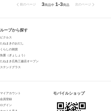
3
1-3
前のページ
次のページ
商品中
商品
ループから探す
ピクルス
たねまきのおだし
くらしの雑貨
魚醤（ぎょしょう）
たねまき広島三越店オープン
ステンドグラス
モバイルショップ
マイアカウント
会員登録
ログイン
カートを見る