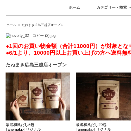
ホーム
カテゴリー・検索
ホーム
>
たねまき広島三越店オープン
●
1回のお買い物金額（合計11000円）が対象とな
●6/1より、10000円以上お買い上げの方へ送料
たねまき広島三越店オープン
厳選和風だし5包
厳選和風だし20包
Tanemakiオリジナル
Tanemakiオリジナル