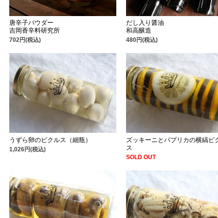
唐辛子パウダー
だし入り醤油
吉岡香辛料研究所
和高醸造
702円(税込)
480円(税込)
うずら卵のピクルス（細瓶）
ズッキーニとパプリカの横縞ピ
ス
1,026円(税込)
SOLD OUT