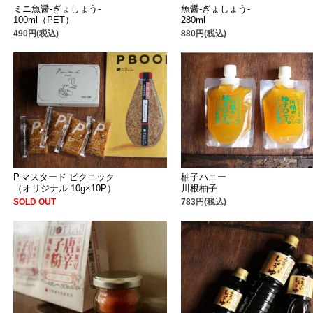
ミニ魚醤-ぎょしょう-
魚醤-ぎょしょう-
100ml（PET）
280ml
490円(税込)
880円(税込)
P.マスタード ピクニック
柚子ハニー
（オリジナル 10g×10P）
川根柚子
SOLD OUT
783円(税込)